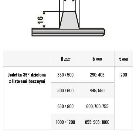
B
mm
b
mm
t
mm
Jodełka 35° dzielona
350 ÷ 500
290; 405
200
z listwami bocznymi
500 ÷ 600
445; 550
650 ÷ 800
600; 700; 755
1000 ÷ 1200
855; 905; 1000